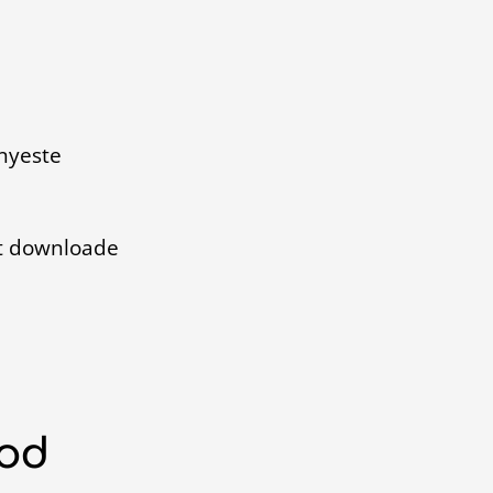
nyeste
at downloade
mod