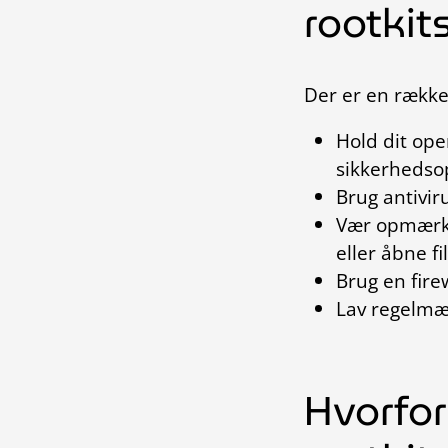
rootkit
Der er en række 
Hold dit op
sikkerhedso
Brug antivir
Vær opmærks
eller åbne fi
Brug en firew
Lav regelmæs
Hvorfor