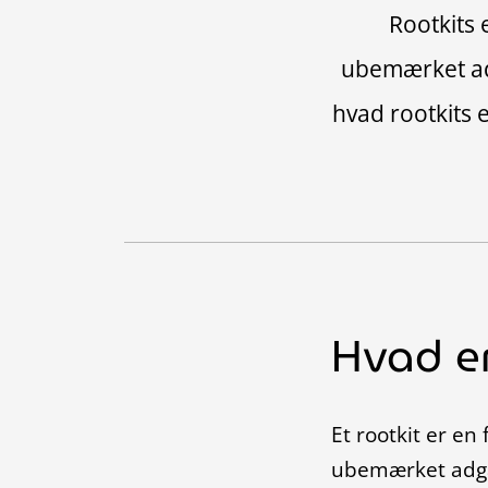
Rootkits e
ubemærket adg
hvad rootkits 
Hvad er
Et rootkit er en
ubemærket adgan