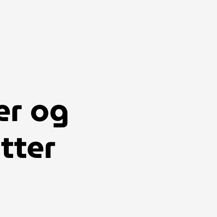
er og
tter