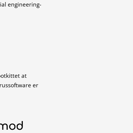
ial engineering-
tkittet at
irussoftware er
 mod