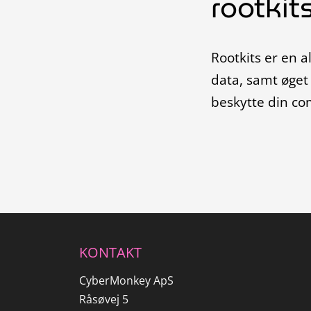
rootkit
Rootkits er en al
data, samt øget r
beskytte din co
KONTAKT
CyberMonkey ApS
Råsøvej 5