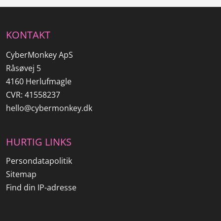
KONTAKT
CyberMonkey ApS
Råsøvej 5
4160 Herlufmagle
CVR: 41558237
hello@cybermonkey.dk
HURTIG LINKS
Persondatapolitik
Sitemap
Find din IP-adresse